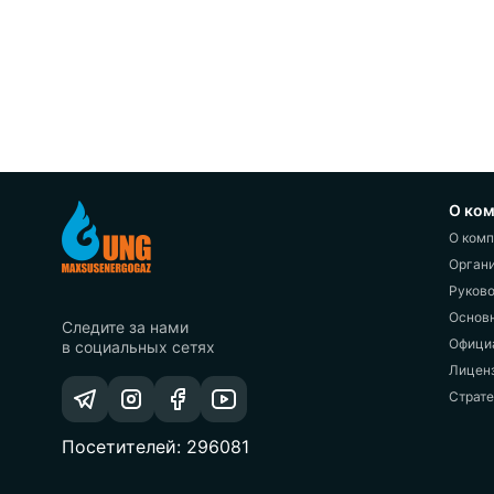
О ком
О комп
Органи
Руково
Основн
Следите за нами
Офици
в социальных сетях
Лиценз
Страте
Посетителей: 296081