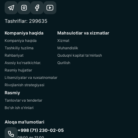
Tashriflar: 299635
Kompaniya haqida
Mahsulotlar va xizmatlar
Kompaniya haqida
Xizmat
Tashkiliy tuzilma
Muhandislik
Rahbariyat
Quduqni kapital ta'mirlash
Asosiy ko'rsatkichlar.
Qurilish
Rasmiy hujjatlar
Litsenziyalar va ruxsatnomalar
Rivojlanish strategiyasi
Rasmiy
Tanlovlar va tenderlar
Bo'sh ish o'rinlari
Aloqa ma'lumotlari
+998 (71) 230-02-05
09:00 до 21:00