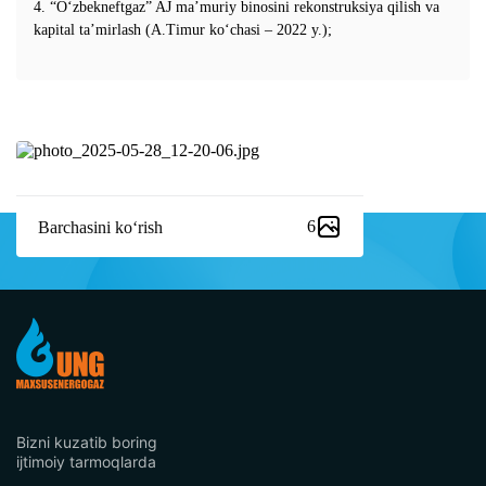
4. “O‘zbekneftgaz” AJ ma’muriy binosini rekonstruksiya qilish va
kapital ta’mirlash (A.Timur ko‘chasi – 2022 y.);
6
Barchasini ko‘rish
Item
1
of
1
Bizni kuzatib boring
ijtimoiy tarmoqlarda